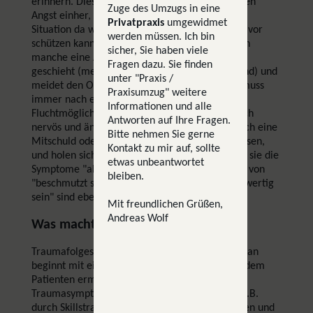
erinnern. Dies geht meistens mit einer intensiven
Zuge des Umzugs in eine
Angst einher, eben genau derjenigen die in der
Privatpraxis
umgewidmet
Situation da war. Da man sich oft nur schwer davor
werden müssen. Ich bin
schützen kann, getriggert zu werden, entwickeln
sicher, Sie haben viele
manche eine Angst vor Plätzen, an denen dies
Fragen dazu. Sie finden
geschieht (meistens dort wo viele Menschen sind) und
unter "Praxis /
meidet den Ort. Man findet keine Ruhe mehr, muss
Praxisumzug" weitere
immer nach einem Ausgang oder einer
Informationen und alle
Fluchtmöglichkeit Ausschau halten, und fühlt sich
Antworten auf Ihre Fragen.
nervös und ängstlich. Viele Betroffene geben sich eine
Bitte nehmen Sie gerne
Mitschuld oder alleinige Schuld an den Ereignissen,
Kontakt zu mir auf, sollte
und holen sich keine Hilfe aus Scham, oder weil sie die
etwas unbeantwortet
Symptome "als Strafe verdient" haben. Gefühle von
bleiben.
"beschmutzt sein", "wertlos sein" oder "minderwertig
sein" sind ebenfalls häufig.
Mit freundlichen Grüßen,
Andreas Wolf
Was macht man da?
Traumafolgestörungen sind gut behandelbar. Man
beginnt mit einer Phase der Stabilisierung, die dem
Patienten ermöglichen soll, mit den
Traumasymptomen besser zurechtzukommen, z.B.
durch Skillstraining, Bearbeiten von Schuldfragen und