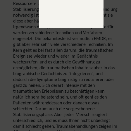
Ressourcen- und Aktivitätsaufbau. Ob eine
Stabilisierung für eine erfolgreiche Traumabehandlung
notwendig ist, ist umstritten. Angenehmer macht sie
diese aber häufig schon. In jedem Fall beginnt
irgendwann die eigentliche Traumatherapie - hierfür
werden verschiedene Techniken und Verfahren
eingesetzt. Die bekannteste ist vermutlich EMDR, es
gibt aber sehr sehr viele verschiedene Techniken. Im
Kern geht es bei fast allen darum, die traumatischen
Ereignisse wieder und wieder im Gedächtnis
wachzurufen, und es durch die Gewöhnung zu
ermöglichen, die traumatischen Inhalte sauber in das
biographische Gedächtnis zu "integrieren", und
dadurch die Symptome langfristig zu reduzieren oder
ganz zu heilen. Sich derart intensiv mit den
traumatischen Erlebnissen zu beschäftigen kann
natürlich sehr belastend sein, und oft geht es den
Patienten währenddessen oder danach etwas
schlechter. Darum auch die vorgeschobene
Stabilisierungsphase. Aber jeder Mensch reagiert
unterschiedlich, und es muss Ihnen nicht unbedingt
damit schlecht gehen. Traumabehandlungen zeigen im