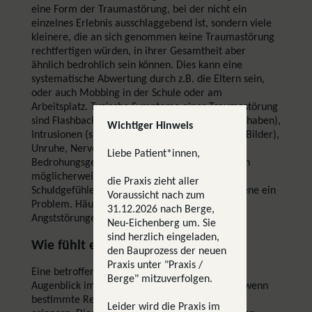
eine Form der Traumastörung, bei der nicht ein
einzelnes Erlebnis ausschlaggebend ist, sondern viele
kleinere, die an sich genommen keine Traumastörung
rechtfertigen würden, in ihrer Gesamtheit aber
ähnlich bedrohlich sein können. Dies kann eine
systematische Abwertung durch z.B. die Eltern sein,
oder auch Mobbing in der Schule oder am
Arbeitsplatz. Typische Symptome einer Traumastörung
sind Flashbacks (das Erlebnis wieder vor Augen haben),
Wichtiger Hinweis
Intrusionen (sich aufdrängende Gedanken oder Bilder),
Unruhe, Nervosität, ein permanentes
Liebe Patient*innen,
Bedrohungsgefühl und zunehmendes Vermeiden
möglicherweise bedrohlicher Situationen. Auch
die Praxis zieht aller
Schuldgefühle und Scham sind für viele Betroffene ein
Voraussicht nach zum
Problem. Häufig entwickeln sich parallel
31.12.2026 nach Berge,
Angststörungen oder Depressionen.
Neu-Eichenberg um. Sie
sind herzlich eingeladen,
Wie fühlt es sich an?
den Bauprozess der neuen
Praxis unter "Praxis /
Eine betroffene Person erlebt den belastenden
Berge" mitzuverfolgen.
Augenblick im Kopf immer und immer wieder, wenn
bestimmte Reize ("Trigger") sie an die Situation
Leider wird die Praxis im