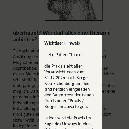
überhaupt? Wer darf alles eine Therapie
anbieten?
Wichtiger Hinweis
Therapie anbieten darf nur, wer die Erlaubnis zur
Liebe Patient*innen,
Ausübung der Heilkunde besitzt. Dazu gibt es zwei
Möglichkeiten: den Heilpraktiker, oder eine
die Praxis zieht aller
Approbation. Die heilpraktischen Kollegen seien an
Voraussicht nach zum
dieser Stelle kurz erwähnt. Deren Ausbildung ist leider
31.12.2026 nach Berge,
sehr vielfältig. Vom Wochenendkurs bis zur
Neu-Eichenberg um. Sie
mehrjährigen anspruchsvollen Ausbildung ist dort alles
sind herzlich eingeladen,
möglich. Darum kann man leider nur sehr schwer eine
den Bauprozess der neuen
pauschale Information über die Qualität der
Praxis unter "Praxis /
Behandlung dort geben, und ich empfehle die
Berge" mitzuverfolgen.
Behandlung dort grundsätzlich nicht. Nicht weil es
nicht gute Heilpraktiker gäbe, sondern weil ich nicht
Leider wird die Praxis im
sicher weiß, welcher Qualität die Arbeit der
Zuge des Umzugs in eine
Kolleg*innen ist.