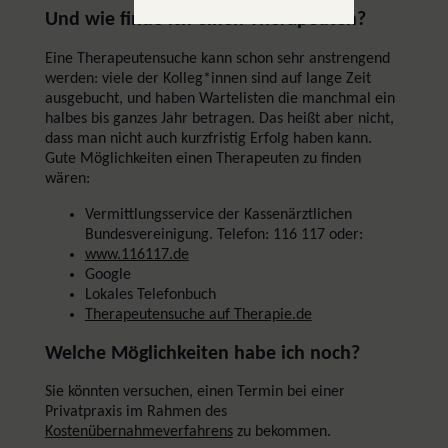
Und wie finde ich einen Therapeuten?
Eine Therapeutensuche kann schon sehr anstrengend
werden: viele der Kolleg*innen sind auf lange Zeit
ausgebucht, und haben Wartelisten die manchmal ein
halbes bis ganzes Jahr betragen. Das heißt aber nicht,
dass man nicht auch kurzfristig Erfolg haben kann.
Gute Möglichkeiten einen Therapeuten zu finden
wären:
Vermittlungsservice der Kassenärztlichen
Bundesvereinigung. Telefon: 116 117 oder:
www.116117.de
Google
Lokales Telefonbuch
Therapeutensuche auf Therapie.de
Welche Möglichkeiten habe ich noch?
Sie könnten versuchen, einen Termin bei einer
Privatpraxis im Rahmen des
Kostenübernahmeverfahrens
zu bekommen.