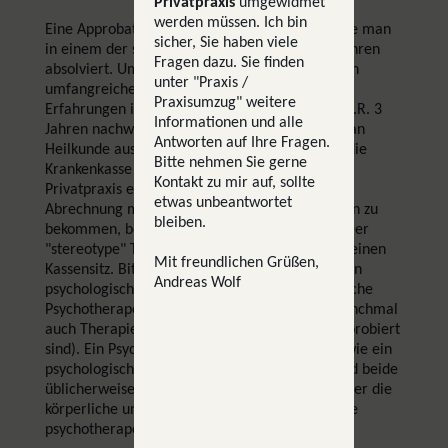
Privatpraxis
umgewidmet
werden müssen. Ich bin
Eine Approbation ist eine staatliche Prüfung, die man
sicher, Sie haben viele
in einem der sozialrechtlich anerkannten Verfahren
Fragen dazu. Sie finden
absolviert. Um zugelassen zu werden, muss man
unter "Praxis /
umfangreiche Fachkenntnisse und praktische
Praxisumzug" weitere
Erfahrungen im Rahmen der Ausbildung von i.d.R. 3
Informationen und alle
Jahren nachweisen. Ist man approbiert, darf man
Antworten auf Ihre Fragen.
Heilkunde ausüben. Das heißt aber nicht, dass die
Bitte nehmen Sie gerne
Krankenkasse das bezahlt. Man darf eine sog.
Kontakt zu mir auf, sollte
Privatpraxis eröffnen. Um die Erlaubnis zur
etwas unbeantwortet
Abrechnung mit den gesetzlichen Krankenkassen zu
bleiben.
bekommen, bedarf es eines sog. Kassensitzes. Der
"stereotype" Therapeut ist approbiert, und hat einen
Mit freundlichen Grüßen,
Kassensitz. Bitte beachten Sie, dass es neben den
Andreas Wolf
psychologischen Psychotherapeuten noch ärztliche
Psychotherapeuten und Psychiater gibt, die manchmal
auch Therapie anbieten (und als Ärzte auch approbiert
sind). Ein Psychiater ist aber nicht das gleiche wie ein
psychologischer Psychotherapeut. Vielmehr sind beide
üblicherweise Teil eines "Teams", bei denen einer die
körperliche und medikamentöse, der andere die
psychotherapeutische Betreuung leistet.