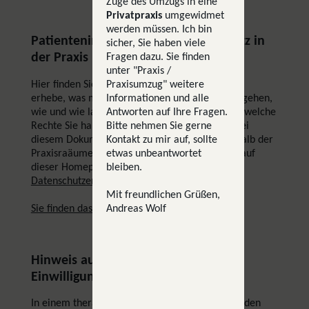
Zuge des Umzugs in eine
Privatpraxis
umgewidmet
werden müssen. Ich bin
Patienteninformationen: Datenschutz in
sicher, Sie haben viele
der Praxis
Fragen dazu. Sie finden
unter "Praxis /
Praxisumzug" weitere
Hier finden Sie eine Übersicht warum ich Daten
Informationen und alle
erhebe, was mit diesen geschieht, wo diese hingehen,
Antworten auf Ihre Fragen.
wie und wie lange sie gespeichert werden, und welche
Bitte nehmen Sie gerne
Rechte Sie haben. Bitte beachten Sie, dass es bei
Kontakt zu mir auf, sollte
diesem Dokument nur um die Vorgänge innerhalb der
etwas unbeantwortet
Praxisraäume geht, und nicht um die Prozesse auf
bleiben.
dieser Homepage. Hierfür prüfen Sie bitte die
Datenschutzerklärung
der Homepage.
Mit freundlichen Grüßen,
Andreas Wolf
Sie finden das Dokument hier.
Hinweis auf Widerrufbarkeit der
Einwilligung zur Datenverarbeitung
In einem therapeutischen Arbeitsverhältnis werden