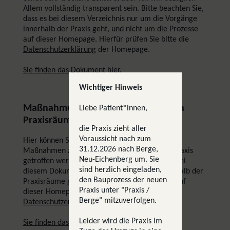
Allem vollständig transparent sein. Bitte beachten Sie,
dass es bei diesem Verzeichnis nur um die Vorgänge
innerhalb der Praxis geht, und nicht um die Prozesse
auf dieser Homepage. Hierfür prüfen Sie bitte die
Datenschutzerklärung
der Homepage.
Sie finden das Dokument hier.
Wichtiger Hinweis
Maßnahmen zum Datenschutz in den
Liebe Patient*innen,
Praxisräumen
die Praxis zieht aller
Voraussicht nach zum
Hier können Sie nachlesen, welche konkreten
31.12.2026 nach Berge,
Maßnahmen zum Schutze Ihrer Daten in der Praxis
Neu-Eichenberg um. Sie
getroffen werden. Bitte beachten Sie, dass es bei
sind herzlich eingeladen,
diesem Dokument nur um die Vorgänge innerhalb der
den Bauprozess der neuen
Praxisräume geht, und nicht um die Prozesse auf
Praxis unter "Praxis /
dieser Homepage. Hierfür prüfen Sie bitte die
Berge" mitzuverfolgen.
Datenschutzerklärung
der Homepage.
Leider wird die Praxis im
Sie finden das Dokument hier.