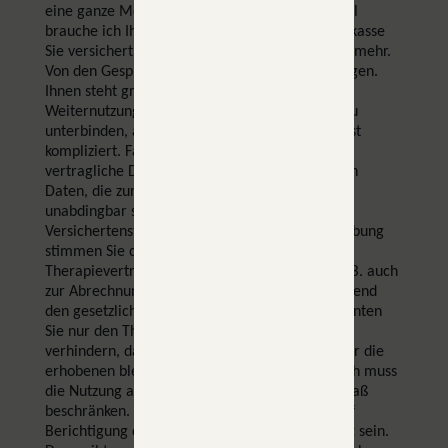
eine ganze Menge Daten erhoben. Zum Beispiel
brauche ich Ihren Namen, bei welcher Krankenkasse
Sie versichert sind, Ihren Geburtstag und vieles mehr.
Von den Gesprächsinhalten mal ganz zu schweigen.
Ihnen steht grundsätzlich ein Recht zu, die
Weiternutzung bzw. Verarbeitung Ihrer Daten zu
unterbinden, aber die genaue rechtliche Lage ist
kompliziert. Fangen wir vorne an. Es gibt die
vertragliche Datenerhebung. Hierbei erhebe ich
Daten, die zur Erfüllung des Therapievertrages
unabdingbar sind, z.B. Ihren Namen oder Ihren
Versichertenstatus. Dieser Form der Datenerhebung
stimmen Sie durch den Abschluss des
Therapievertrages zu, und die Daten darf ich z.B. auch
zur Abrechnung nutzen, und muss sie entsprechend
den gesetzlichen Fristen aufbewahren. Hier könnten
Sie nur den Therapievertrag kündigen um zu
verhindern, dass ich weitere Daten erhebe, aber die
erhobenen bleiben davon erstmal unberührt. Ich muss
die Nutzung aber auf das notwendige Mindesmaß
beschränken. Sie haben allerdings ein Recht auf
Berichtigung der Daten, sollten diese fehlerhaft sein.