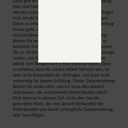
Dann gibt es sogenannte notwendige Datenerhebung.
Dies sind Daten, die notwendigerweise erhoben
werden müssten, aber nicht Bestandteil des Vertrages
sind. Ich bin bestrebt, möglichst keine notwendigen
Daten zu erheben, sondern alles was über den Vertrag
hinaus geht, als freiwillige Datenerhebung
durchzuführen. Einer notwendigen Datenerhebung
können Sie jederzeit widersprechen. Zuletzt gibt es
benannte freiwillige Datenerhebung. Dieser stimmen
Sie im Vorfeld zu, und ich darf diese Daten nur solange
nutzen, wie Sie Ihre Zustimmung geben. Hierunter
würde zum Beispiel ihre E-Mail Adresse fallen. Diese
zu erheben, kann für unsere Arbeit hilfreich sein, ist
aber nicht Bestandteil des Vertrages, und auch nicht
notwendig für dessen Erfüllung. Dieser Datenerhebung
können Sie widerrufen, und ich muss dies danach
unterlassen, die vorhandenen Daten löschen (die E-
Mail Adresse in diesem Fall, nicht aber bereits
gesendete Mails, die sind danach Bestandteil der
Patientenakte und damit vertragliche Datenerhebung)
oder berichtigen.