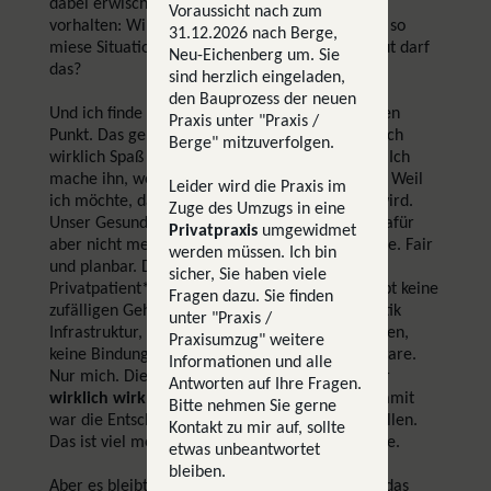
dabei erwischen, die würden mir den Spiegel
Voraussicht nach zum
vorhalten: Wir dürfen nicht Grübeln, und sollen so
31.12.2026 nach Berge,
miese Situationen verlassen, aber der Therapeut darf
Neu-Eichenberg um. Sie
das?
sind herzlich eingeladen,
den Bauprozess der neuen
Und ich finde da hätten Sie alle auch einen fairen
Praxis unter "Praxis /
Punkt. Das geht nicht. Ich mache den Job, weil ich
Berge" mitzuverfolgen.
wirklich Spaß daran habe, Menschen zu helfen. Ich
mache ihn, weil ich gute Therapie machen will. Weil
Leider wird die Praxis im
ich möchte, dass Menschen wirklich geholfen wird.
Zuge des Umzugs in eine
Unser Gesundheitssystem bietet den Rahmen dafür
Privatpraxis
umgewidmet
aber nicht mehr so, wie ich ihn für mich brauche. Fair
werden müssen. Ich bin
und planbar. Dann machen wir das halt ohne!
sicher, Sie haben viele
Privatpatient*innen sind nicht budgetiert, es gibt keine
Fragen dazu. Sie finden
zufälligen Gehaltsschwankungen, keine Telematik
unter "Praxis /
Infrastruktur, keine elektronischen Patientenakten,
Praxisumzug" weitere
keine Bindung an wirklich schlechte Praxissoftware.
Informationen und alle
Nur mich. Die Patient*innen. Und den Raum für
Antworten auf Ihre Fragen.
wirklich wirklich gute Psychotherapie
. Und damit
Bitte nehmen Sie gerne
war die Entscheidung für eine Privatpraxis gefallen.
Kontakt zu mir auf, sollte
Das ist viel mehr, wie ich gerne arbeiten möchte.
etwas unbeantwortet
bleiben.
Aber es bleibt eine kritische Überlegung: wäre das