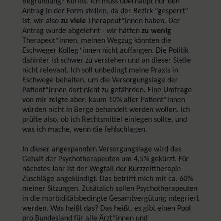
Begründung? Kurios. Ich muss überhaupt nur den
Antrag in der Form stellen, da der Bezirk "gesperrt"
ist, wir also
zu viele
Therapeut*innen haben. Der
Antrag wurde abgelehnt - wir hätten
zu wenig
Therapeut*innen, meinen Wegzug könnten die
Eschweger Kolleg*innen nicht auffangen. Die Politik
dahinter ist schwer zu verstehen und an dieser Stelle
nicht relevant. Ich soll unbedingt meine Praxis in
Eschwege behalten, um die Versorgungslage der
Patient*innen dort nicht zu gefährden. Eine Umfrage
von mir zeigte aber: kaum 10% aller Patient*innen
würden nicht in Berge behandelt werden wollen. Ich
prüfte also, ob ich Rechtsmittel einlegen sollte, und
was ich mache, wenn die fehlschlagen.
In dieser angespannten Versorgungslage wird das
Gehalt der Psychotherapeuten um 4,5% gekürzt. Für
nächstes Jahr ist der Wegfall der Kurzzeittherapie-
Zuschläge angekündigt. Das betrifft mich mit ca. 60%
meiner Sitzungen. Zusätzlich sollen Psychotherapeuten
in die morbiditätsbedingte Gesamtvergütung integriert
werden. Was heißt das? Das heißt, es gibt einen Pool
pro Bundesland für alle Ärzt*innen und