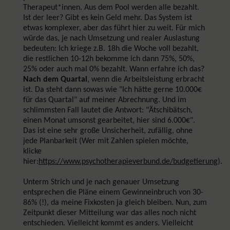
Therapeut*innen. Aus dem Pool werden alle bezahlt.
Ist der leer? Gibt es kein Geld mehr. Das System ist
etwas komplexer, aber das führt hier zu weit. Für mich
würde das, je nach Umsetzung und realer Auslastung
bedeuten: Ich kriege z.B. 18h die Woche voll bezahlt,
die restlichen 10-12h bekomme ich dann 75%, 50%,
25% oder auch mal 0% bezahlt. Wann erfahre ich das?
Nach dem Quartal
, wenn die Arbeitsleistung erbracht
ist. Da steht dann sowas wie "Ich hätte gerne 10.000€
für das Quartal" auf meiner Abrechnung. Und im
schlimmsten Fall lautet die Antwort: "Ätschibätsch,
einen Monat umsonst gearbeitet, hier sind 6.000€".
Das ist eine sehr große Unsicherheit, zufällig, ohne
jede Planbarkeit (Wer mit Zahlen spielen möchte,
klicke
hier:
https://www.psychotherapieverbund.de/budgetierung
).
Unterm Strich und je nach genauer Umsetzung
entsprechen die Pläne einem Gewinneinbruch von 30-
86% (!), da meine Fixkosten ja gleich bleiben. Nun, zum
Zeitpunkt dieser Mitteilung war das alles noch nicht
entschieden. Vielleicht kommt es anders. Vielleicht