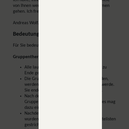
Ich hoffe, Ihnen geht es ähnlich, und möglichst viele
von Ihnen werden diesen Schritt mit mir zusammen
gehen. Ich freue mich auf Sie.
Andreas Wolf.
Bedeutung für Sie
Für Sie bedeutet der Umzug folgendes:
Gruppentherapien
Alle laufenden Gruppen werden "sauber" zu
Ende gebracht.
Die Gruppen, die Ende Juli beginnen werden,
werden die letzten sein, die ich anbieten werde.
Sie enden in der letzten Novemberwoche.
Nach dem Umzug werden keine
Gruppenbehandlungen mehr angeboten (es mag
dazu eine Ausnahme geben, siehe unten)
Nachdem die Gruppen zusammengestellt
wurden, werden die entsprechenden Wartelisten
gestrichen.