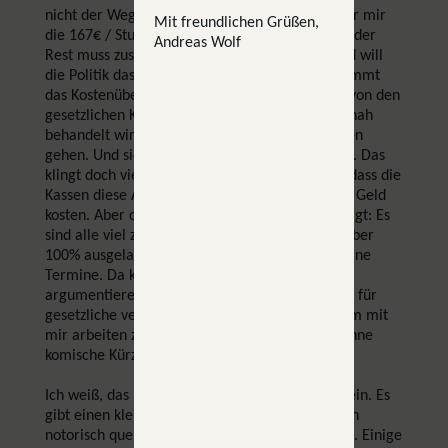
nicht der Weg in die Zwei-Klassen-Medizin? Wer mir
Mit freundlichen Grüßen,
die 167€ / Stunde zahlen kann, wird behandelt, der
Andreas Wolf
Rest muss zusehen wo man bleibt? Anscheinend will
die Politik das. Aber ich nicht. Und genau da kommt
das Kostenübernahmeverfahren ins Spiel. Wer von den
gesetzlichen Kassen nicht angemessen und zeitnah
behandelt wird, darf zu einem Privattherapeuten
gehen. Und sich die Leistungen erstatten lassen. Das
klingt doch vielversprechend. Das Problem ist, dass die
Kassen diese Anträge nicht wollen, weil die viel Geld
kosten. Aber die KV hat mir gerade noch bestätigt: Es
sind alle viel zu sehr überlastet, alle sind weit über
100% ausgelastet, die Patient*innen kriegen keine
Termine. Da kann man dann nur schwer gegen
argumentieren. Hier sollte sehr viel Raum auch für
gesetzliche versicherte Menschen entstehen, um mit
mir arbeiten zu können. Ohne Budgetierung. Ohne
komische Kürzungen.
Ich weiß, das klingt etwas zu gut, um wahr zu sein. Es
gibt einen kleinen Haken. Die Kassen stellen sich
notorisch quer, und lehnen diese Anträge oft ab. Einige