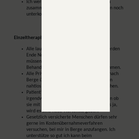
Ich werde versuchen, extra viele Gruppen
zusammenzustellen, damit alle Wartenden noch
unterkommen.
Einzeltherapien
Alle laufenden gesetzlichen Therapien werden
Ende November 2026 zum Ende kommen
müssen. Es wird nicht möglich sein, die
Behandlung in die neue Praxis zu übernehmen.
Alle Privatpatient*innen werden einfach nach
Berge übernommen. Die Behandlung kann
nahtlos weitergehen, wenn Sie das wünschen.
Patient*innen auf der Warteliste werden
irgendwann in der Zukunft gefragt werden ob
sie mit nach Berge umziehen wollen. Falls ja,
wird es eine neue Warteliste geben.
Gesetzlich versicherte Menschen dürfen sehr
gerne im Kostenübernahmeverfahren
versuchen, bei mir in Berge anzufangen. Ich
unterstütze so gut ich kann beim