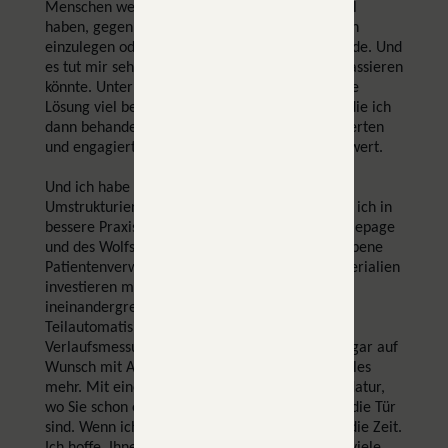
Menschen werden nicht die Energie oder Mittel
haben, gegen die Kassen mehrfach Widerspruch
einzulegen oder gar zu klagen. Und das ist schade. Und
es tut mir sehr leid für jeden Fall, in dem das passieren
könnte. Unterm Strich denke ich aber, dass diese
Lösung viel besser ist: denn die Patient*innen, die ich
dann behandeln kann, bekommen einen motivierten
und engagierten Therapeuten. Und das ist viel wert.
Und ich habe in der Tat große Pläne. Durch die
Umstrukturierung werden Finanzmittel frei, die ich in
bessere Praxisausstattung, ein Rework der Homepage
und des Wolfsrudel-Portals, eine selbstgeschriebene
Patientenverwaltung und bessere Therapiematerialien
investieren möchte. Alles aus einem Guss, alles
ineinandergreifend und vollautomatisch.
Teilautomatisierte Eingangsdiagnostik,
Verlaufsmessungen, Hausaufgabenassistenz, sogar auf
Wunsch mit AI, Vor- und Nachbereitung und vieles
mehr. Mit einer kleinen, ruhigen Praxis in der Natur,
wo Sie schon entspannen noch bevor Sie durch die Tür
sind. Wenn ich das so lese - freue ich mich auf die Zeit.