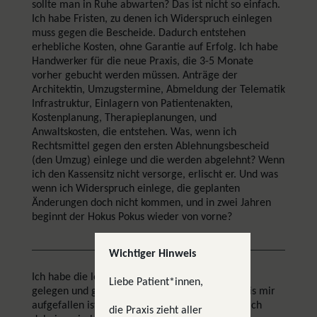
sollte man in Ruhe abwarten? Das ist nicht so einfach.
Ich habe Fristen, zu denen ich Widerspruch einlegen
muss gegen die Bescheide. Dadurch entstehen
erhebliche Kosten, ohne Garantie auf Erfolg. Ich habe
Handwerker für die neue Praxis, die 3-5 Monate
vorher gebucht werden müssen. Anträge der
Architektin, Umzugstermine, Abmeldung der Telematik
Infrastruktur, Einlagern von Patientenakten,
Kostenplanung, Therapieplanungen, und
Anwaltskosten, die entstehen. Was, wenn ich
Rechtsmittel gegen den ersten Ablehnungsbescheid
(den Umzug) einlege und die werden abgelehnt? Wenn
ich den Kassensitz nicht versorge, erlischt er. Und was
wenn ich Widerspruch einlege, die geplanten
Änderungen doch nicht kommen, und in zwei Jahren
beginnt der Hokus Pokus wieder von vorne?
Wichtiger Hinweis
Ich habe die letzten Wochen öfter nachts wach
Liebe Patient*innen,
gelegen und gegrübelt; "wie mache ich das"? Bis mir
aufgefallen ist: würden meine Patient*innen mich
die Praxis zieht aller