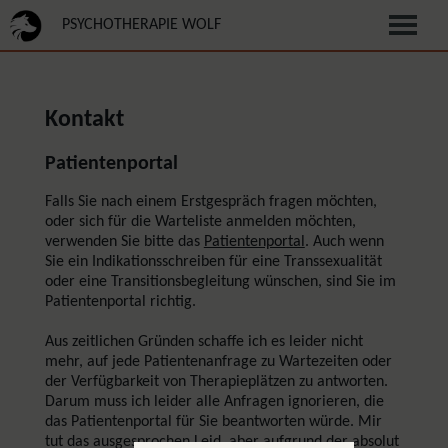
PSYCHOTHERAPIE WOLF
Kontakt
Patientenportal
Falls Sie nach einem Erstgespräch fragen möchten,
oder sich für die Warteliste anmelden möchten,
verwenden Sie bitte das
Patientenportal
. Auch wenn
Sie ein Indikationsschreiben für eine Transsexualität
oder eine Transitionsbegleitung wünschen, sind Sie im
Patientenportal richtig.
Aus zeitlichen Gründen schaffe ich es leider nicht
mehr, auf jede Patientenanfrage zu Wartezeiten oder
der Verfügbarkeit von Therapieplätzen zu antworten.
Darum muss ich leider alle Anfragen ignorieren, die
das Patientenportal für Sie beantworten würde. Mir
tut das ausgesprochen Leid, aber aufgrund der absolut