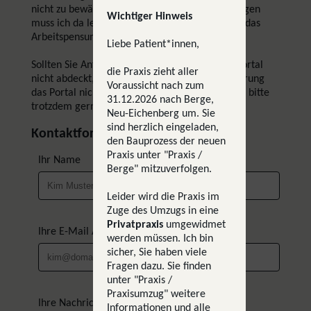
nicht zu bewältigenden Flut von Patientenanfragen
Wichtiger Hinweis
muss ich da leider etwas streng sein, damit ich das
Arbeitspensum bewältigt bekomme.
Liebe Patient*innen,
Sollten Sie Anfragen haben, die das Patientenportal
die Praxis zieht aller
nicht abdeckt, oder Sie aufgrund einer Behinderung
Voraussicht nach zum
das Portal nicht bedienen können, schreiben Sie bitte
31.12.2026 nach Berge,
trotzdem gerne über das Kontaktformular.
Neu-Eichenberg um. Sie
sind herzlich eingeladen,
Kontaktformular
den Bauprozess der neuen
Praxis unter "Praxis /
Ihr Name
Berge" mitzuverfolgen.
Leider wird die Praxis im
Zuge des Umzugs in eine
Privatpraxis
umgewidmet
Ihre E-Mail Adresse
werden müssen. Ich bin
sicher, Sie haben viele
Fragen dazu. Sie finden
unter "Praxis /
Praxisumzug" weitere
Ihre Nachricht
Informationen und alle